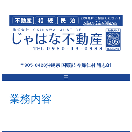
内
容
を
ス
キ
ッ
プ
沖縄県 国頭郡 今帰仁村 諸志81
〒905-0426
業務内容